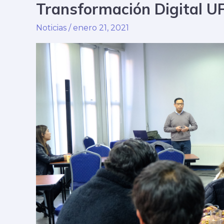
Transformación Digital 
jornada
de
Noticias
/
enero 21, 2021
retroalimentación
de
nueva
Política
de
Desarrollo
y
Transformación
Digital
UFRO