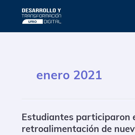
Ir
al
contenido
enero 2021
Estudiantes participaron 
Estudiantes
participaron
retroalimentación de nueva
en