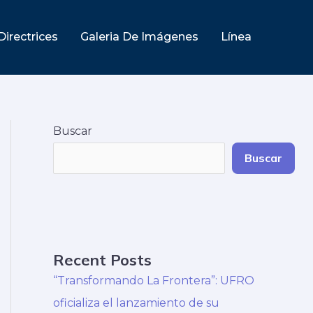
Directrices
Galeria De Imágenes
Línea
Buscar
Buscar
Recent Posts
“Transformando La Frontera”: UFRO
oficializa el lanzamiento de su