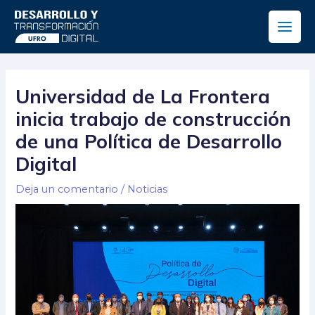
Ir
Main
al
Men
contenido
Navegación
de
Universidad de La Frontera
entradas
inicia trabajo de construcción
de una Política de Desarrollo
Digital
Deja un comentario
/
Noticias