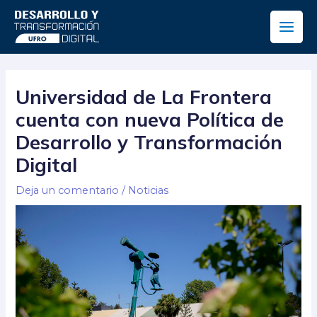
Ir
Main
al
Men
contenido
Navegación
de
Universidad de La Frontera
entradas
cuenta con nueva Política de
Desarrollo y Transformación
Digital
Deja un comentario
/
Noticias