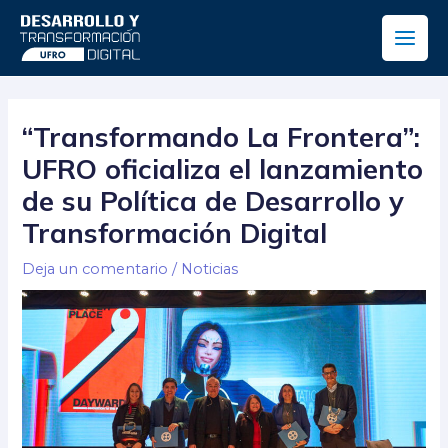
Ir
Main
al
Men
contenido
Navegación
de
“Transformando La Frontera”:
entradas
UFRO oficializa el lanzamiento
de su Política de Desarrollo y
Transformación Digital
Deja un comentario
/
Noticias