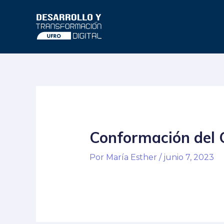
Ir
al
contenido
Navegación
de
entradas
Conformación del C
Por
María Esther
/
junio 7, 2023